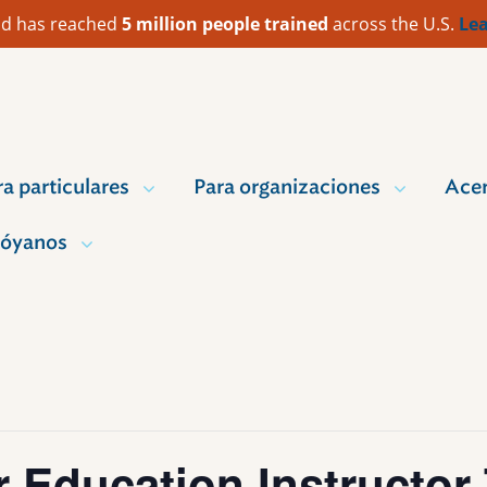
 Aid has reached
5 million people trained
across the U.S.
Lea
ra particulares
Para organizaciones
Acer
óyanos
r Education Instructor 