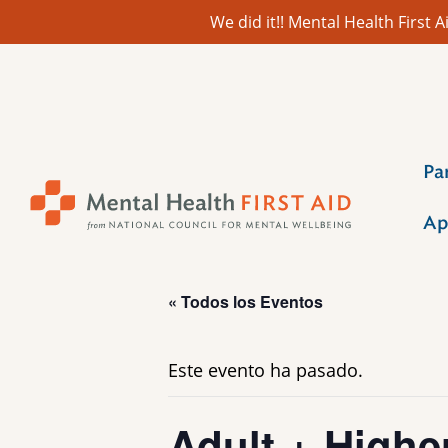
We did it!! Mental Health First
Ir
al
contenido
Pa
Ap
« Todos los Eventos
Este evento ha pasado.
Adult + Highe