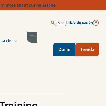
rn more about our milestone
.
Inicio de sesión
ES
EN
ca de
Donar
Tienda
Training