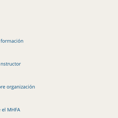
e formación
instructor
re organización
e el MHFA