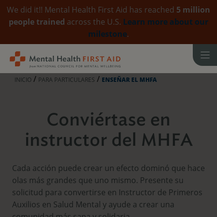
We did it!! Mental Health First Aid has reached
5 million
people trained
across the U.S.
Learn more about our
milestone
.
Ir
al
contenido
/
/
INICIO
PARA PARTICULARES
ENSEÑAR EL MHFA
Conviértase en
instructor del MHFA
Cada acción puede crear un efecto dominó que hace
olas más grandes que uno mismo. Presente su
solicitud para convertirse en Instructor de Primeros
Auxilios en Salud Mental y ayude a crear una
comunidad más sana y solidaria.