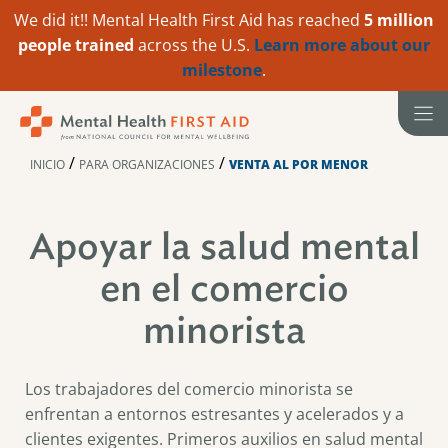
We did it!! Mental Health First Aid has reached
5 million
people trained
across the U.S.
Learn more about our
milestone
.
Ir
al
contenido
/
/
INICIO
PARA ORGANIZACIONES
VENTA AL POR MENOR
Apoyar la salud mental
en el comercio
minorista
Los trabajadores del comercio minorista se
enfrentan a entornos estresantes y acelerados y a
clientes exigentes. Primeros auxilios en salud mental