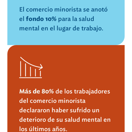
El comercio minorista se anotó
el
fondo 10%
para la salud
mental en el lugar de trabajo.
Más de 80%
de los trabajadores
del comercio minorista
declararon haber sufrido un
deterioro de su salud mental en
los últimos años.