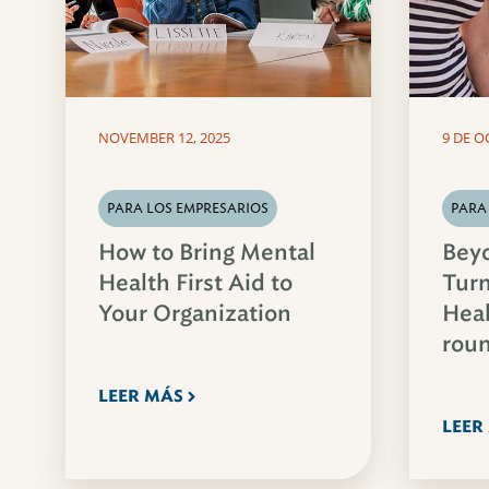
NOVEMBER 12, 2025
9 DE O
PARA LOS EMPRESARIOS
PARA
How to Bring Mental
Bey
Health First Aid to
Turn
Your Organization
Heal
roun
LEER MÁS
LEER