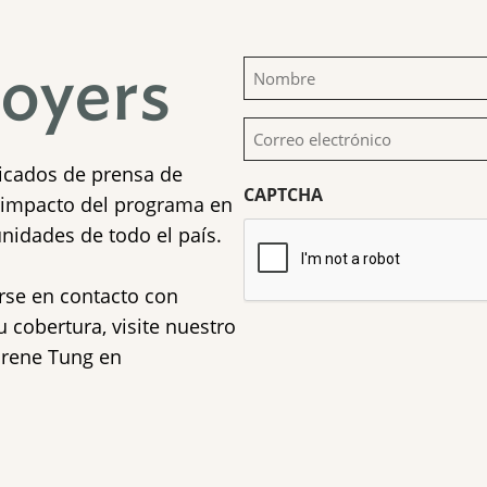
loyers
Nombre
(Obligatorio)
Correo
electrónico
nicados de prensa de
CAPTCHA
(Obligatorio)
l impacto del programa en
unidades de todo el país.
rse en contacto con
 cobertura, visite nuestro
Irene Tung en