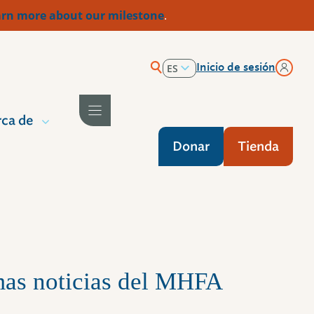
rn more about our milestone
.
Inicio de sesión
ES
EN
ca de
Donar
Tienda
imas noticias del MHFA