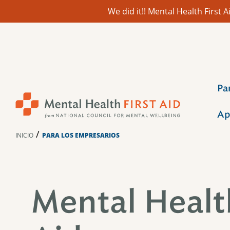
We did it!! Mental Health First
Ir
al
contenido
Pa
Ap
/
INICIO
PARA LOS EMPRESARIOS
Mental Health