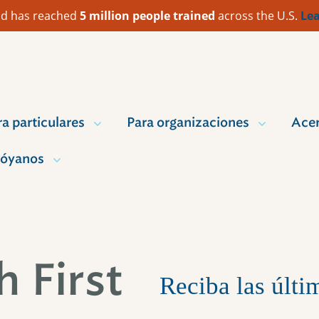
 Aid has reached
5 million people trained
across the U.S.
Lea
ra particulares
Para organizaciones
Acer
óyanos
 First
Reciba las últ