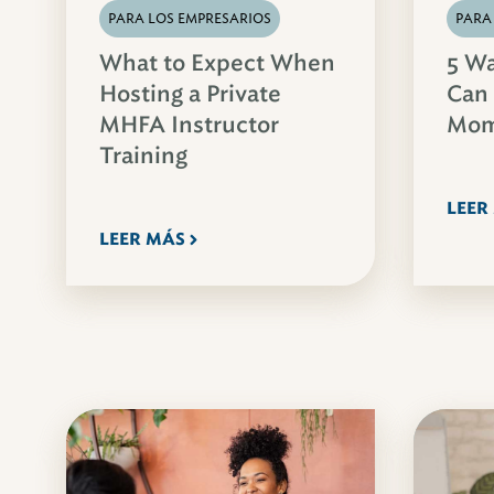
PARA LOS EMPRESARIOS
PARA
What to Expect When
5 W
Hosting a Private
Can
MHFA Instructor
Mo
Training
LEER
LEER MÁS