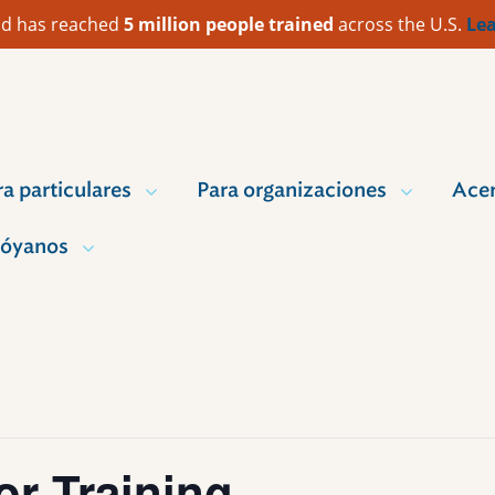
 Aid has reached
5 million people trained
across the U.S.
Lea
ra particulares
Para organizaciones
Acer
óyanos
or Training