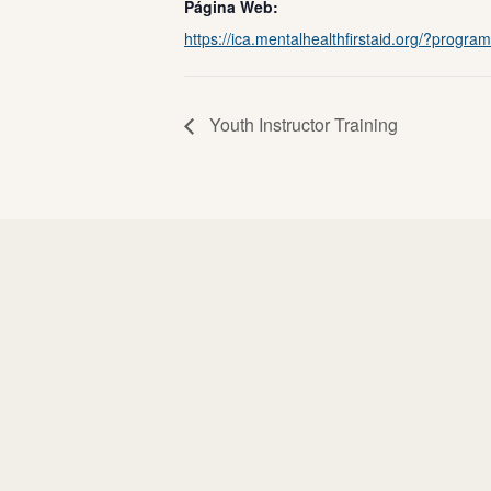
Página Web:
https://ica.mentalhealthfirstaid.org/?progra
Youth Instructor Training