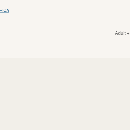
m=ICA
Adult +