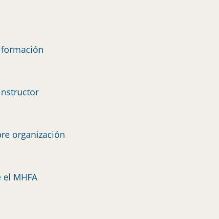
e formación
instructor
re organización
e el MHFA