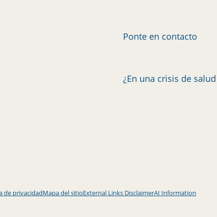
Ponte en contacto
¿En una crisis de salu
ca de privacidad
Mapa del sitio
External Links Disclaimer
AI Information