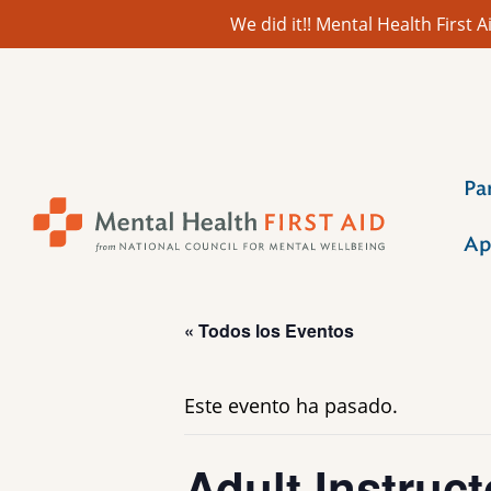
We did it!! Mental Health First
Ir
al
contenido
Pa
Ap
« Todos los Eventos
Este evento ha pasado.
Adult Instruct