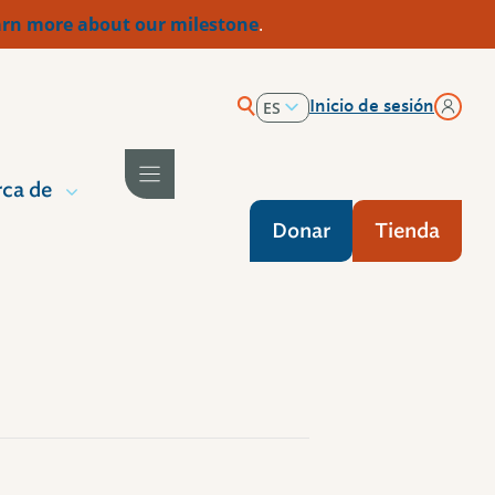
rn more about our milestone
.
Inicio de sesión
ES
EN
ca de
Donar
Tienda