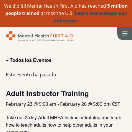
We did it!! Mental Health First Aid has reached
5 million
people trained
across the U.S.
Learn more about our
milestone
.
Ir
al
contenido
« Todos los Eventos
Este evento ha pasado.
Adult Instructor Training
February 23 @ 9:00 am
-
February 26 @ 5:00 pm
CST
Take our 3-day Adult MHFA Instructor training and learn
how to teach adults how to help other adults in your