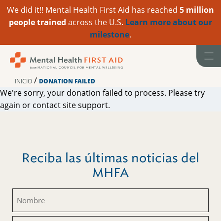
We did it!! Mental Health First Aid has reached
5 million
people trained
across the U.S.
Learn more about our
milestone
.
Ir
al
contenido
/
INICIO
DONATION FAILED
We're sorry, your donation failed to process. Please try
again or contact site support.
Reciba las últimas noticias del
MHFA
Nombre
(Obligatorio)