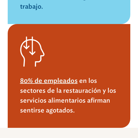
trabajo.
80% de empleados
en los
sectores de la restauración y los
servicios alimentarios afirman
sentirse agotados.