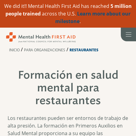
We did it!! Mental Health First Aid has reached
5 million
people trained
across the U.S.
Learn more about our
milestone
.
Ir
al
contenido
/
/
INICIO
PARA ORGANIZACIONES
RESTAURANTES
Formación en salud
mental para
restaurantes
Los restaurantes pueden ser entornos de trabajo de
alta presión. La formación en Primeros Auxilios en
Salud Mental proporciona a su equipo las