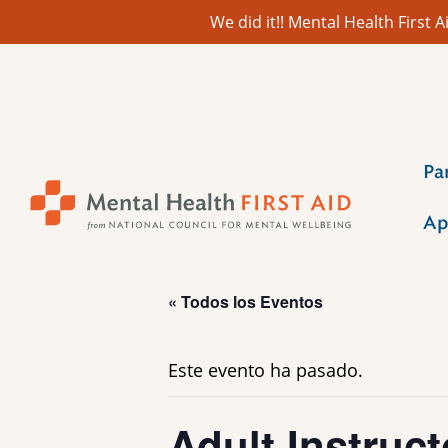
We did it!! Mental Health First
Ir
al
contenido
Pa
Ap
« Todos los Eventos
Este evento ha pasado.
Adult Instruct