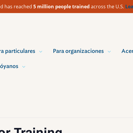
 Aid has reached
5 million people trained
across the U.S.
Lea
ra particulares
Para organizaciones
Acer
óyanos
or Training