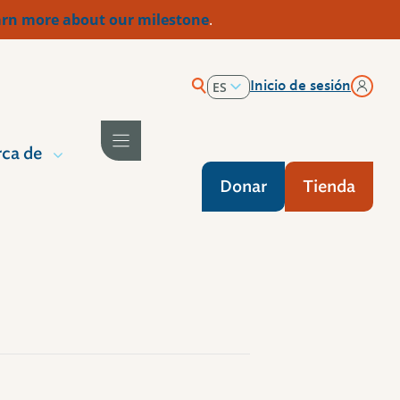
rn more about our milestone
.
Inicio de sesión
ES
EN
ca de
Donar
Tienda