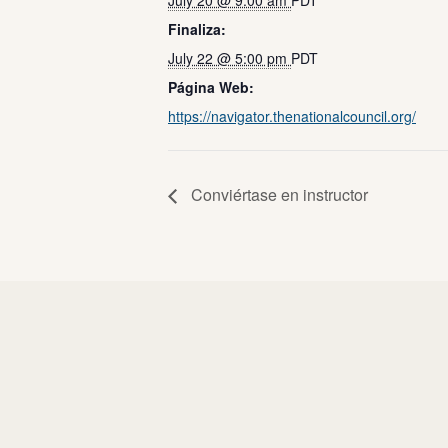
July 20 @ 9:00 am
PDT
Finaliza:
July 22 @ 5:00 pm
PDT
Página Web:
https://navigator.thenationalcouncil.org/
Conviértase en instructor