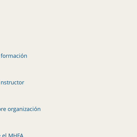
e formación
instructor
re organización
e el MHFA