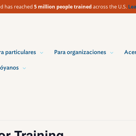
 Aid has reached
5 million people trained
across the U.S.
Lea
ra particulares
Para organizaciones
Acer
óyanos
or Training