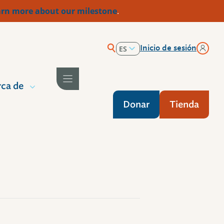
rn more about our milestone
.
Inicio de sesión
ES
EN
ca de
Donar
Tienda