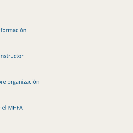
e formación
instructor
re organización
e el MHFA