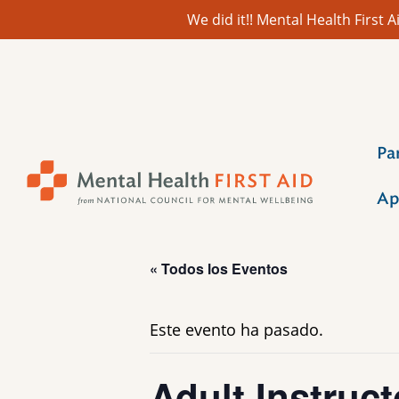
We did it!! Mental Health First
Ir
al
contenido
Pa
Ap
« Todos los Eventos
Este evento ha pasado.
Adult Instruct