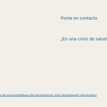
Ponte en contacto
¿En una crisis de salu
ca de privacidad
Mapa del sitio
External Links Disclaimer
AI Information