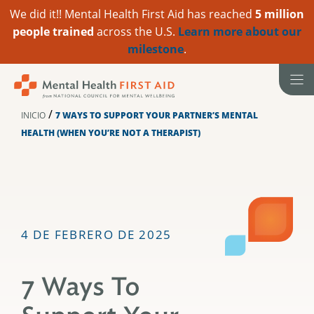
We did it!! Mental Health First Aid has reached
5 million
people trained
across the U.S.
Learn more about our
milestone
.
Ir
al
contenido
/
INICIO
7 WAYS TO SUPPORT YOUR PARTNER’S MENTAL
HEALTH (WHEN YOU’RE NOT A THERAPIST)
4 DE FEBRERO DE 2025
7 Ways To